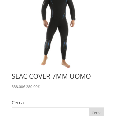
SEAC COVER 7MM UOMO
Il
Il
338,00
€
280,00
€
prezzo
prezzo
originale
attuale
Cerca
era:
è:
338,00€.
280,00€.