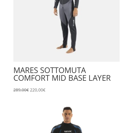
MARES SOTTOMUTA
COMFORT MID BASE LAYER
Il
Il
289,00
€
220,00
€
prezzo
prezzo
originale
attuale
era:
è:
289,00€.
220,00€.