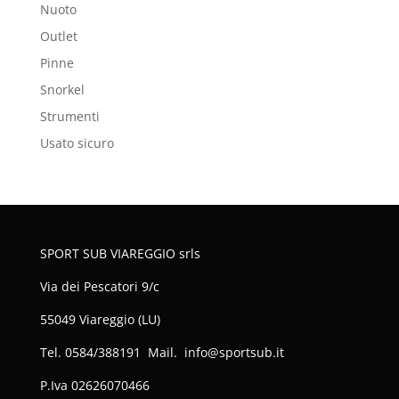
Nuoto
Outlet
Pinne
Snorkel
Strumenti
Usato sicuro
SPORT SUB VIAREGGIO srls
Via dei Pescatori 9/c
55049 Viareggio (LU)
Tel. 0584/388191 Mail. info@sportsub.it
P.Iva
02626070466