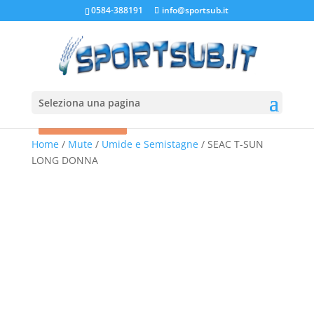
0584-388191
info@sportsub.it
Seleziona una pagina
In offerta!
In offerta!
In offerta!
In offerta!
Home
/
Mute
/
Umide e Semistagne
/ SEAC T-SUN
LONG DONNA