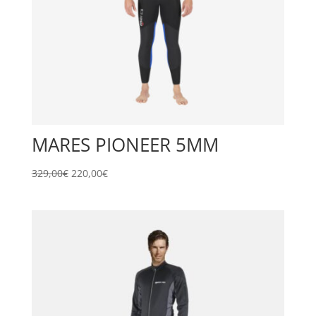
MARES PIONEER 5MM
Il
Il
329,00
€
220,00
€
prezzo
prezzo
originale
attuale
era:
è:
329,00€.
220,00€.