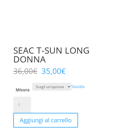
SEAC T-SUN LONG
DONNA
Il
Il
36,00
€
35,00
€
prezzo
prezzo
originale
attuale
Svuota
era:
è:
Misura
36,00€.
35,00€.
SEAC
T-
SUN
Aggiungi al carrello
LONG
DONNA