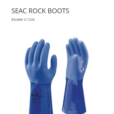
SEAC ROCK BOOTS
Il
Il
83,00
€
67,00
€
prezzo
prezzo
originale
attuale
era:
è:
83,00€.
67,00€.