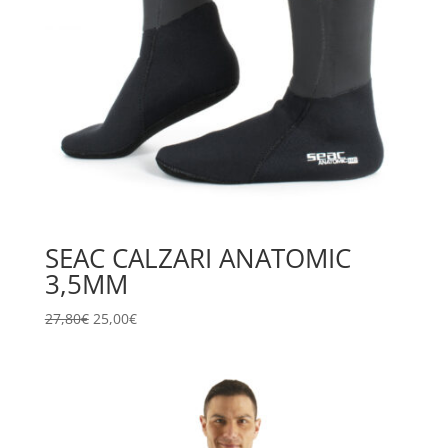
SEAC CALZARI ANATOMIC
3,5MM
Il
Il
27,80
€
25,00
€
prezzo
prezzo
originale
attuale
era:
è:
27,80€.
25,00€.