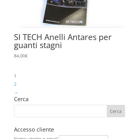
SI TECH Anelli Antares per
guanti stagni
84,00
€
1
2
→
Cerca
Accesso cliente
Nome utente o email