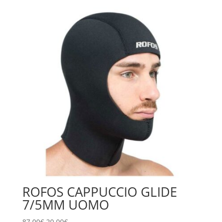
era:
è:
87,00€.
20,00€.
ROFOS CAPPUCCIO GLIDE
7/5MM UOMO
Il
Il
87,00
€
20,00
€