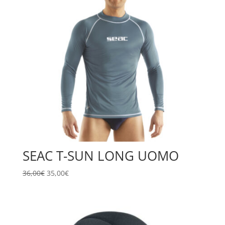
SEAC T-SUN LONG UOMO
Il
Il
36,00
€
35,00
€
prezzo
prezzo
originale
attuale
era:
è:
36,00€.
35,00€.