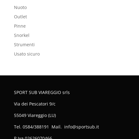
Nuoto
Outlet
Pinne
Snorkel
Strumenti
Usato sicuro
SPORT SUB VIAREGGIO srls
Via dei Pescatori 9/c
55049 Viareggio (LU)
Tel. 0584/388191 Mail. info@sportsub.it
P.Iva
02626070466