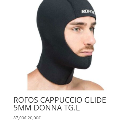
ROFOS CAPPUCCIO GLIDE
5MM DONNA TG.L
Il
Il
87,00
€
20,00
€
prezzo
prezzo
originale
attuale