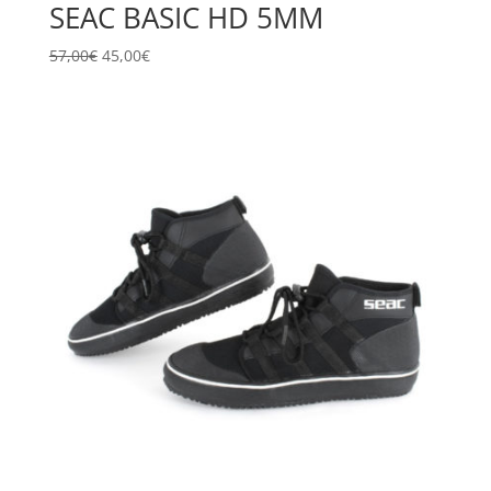
SEAC BASIC HD 5MM
Il
Il
57,00
€
45,00
€
prezzo
prezzo
originale
attuale
era:
è:
57,00€.
45,00€.