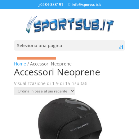
0584-388191
info@sportsub.it
Seleziona una pagina
In offerta!
In offerta!
In offerta!
In offerta!
In offerta!
In offerta!
In offerta!
Home
/ Accessori Neoprene
Accessori Neoprene
Ordina
Visualizzazione di 1-9 di 15 risultati
in
base
al
più
recente