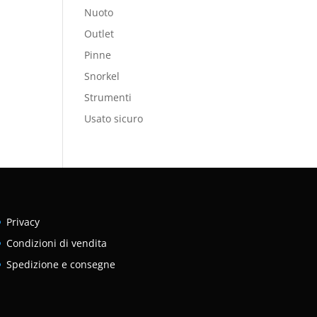
Nuoto
Outlet
Pinne
Snorkel
Strumenti
Usato sicuro
Privacy
Condizioni di vendita
Spedizione e consegne