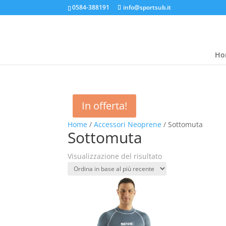
0584-388191
info@sportsub.it
Ho
In offerta!
Home
/
Accessori Neoprene
/ Sottomuta
Sottomuta
Visualizzazione del risultato