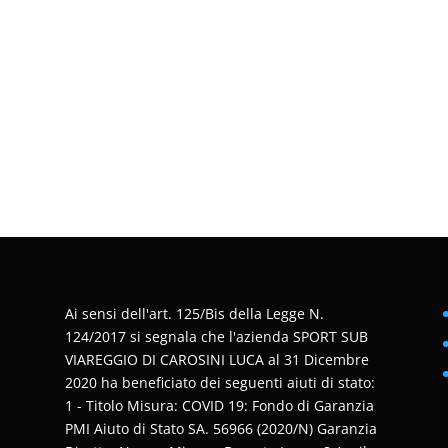
Ai sensi dell'art. 125/Bis della Legge N.
124/2017 si segnala che l'azienda SPORT SUB
VIAREGGIO DI CAROSINI LUCA al 31 Dicembre
2020 ha beneficiato dei seguenti aiuti di stato:
1 - Titolo Misura: COVID 19: Fondo di Garanzia
PMI Aiuto di Stato SA. 56966 (2020/N) Garanzia