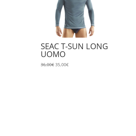
SEAC T-SUN LONG
UOMO
Il
Il
36,00
€
35,00
€
prezzo
prezzo
originale
attuale
era:
è:
36,00€.
35,00€.