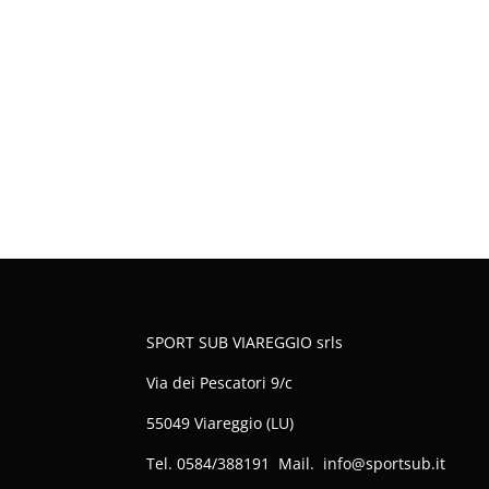
SPORT SUB VIAREGGIO srls
Via dei Pescatori 9/c
55049 Viareggio (LU)
Tel. 0584/388191 Mail. info@sportsub.it