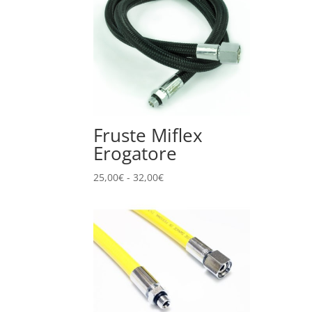
28,00€
a
35,00€
Fruste Miflex
Erogatore
Fascia
25,00
€
-
32,00
€
di
prezzo:
da
25,00€
a
32,00€