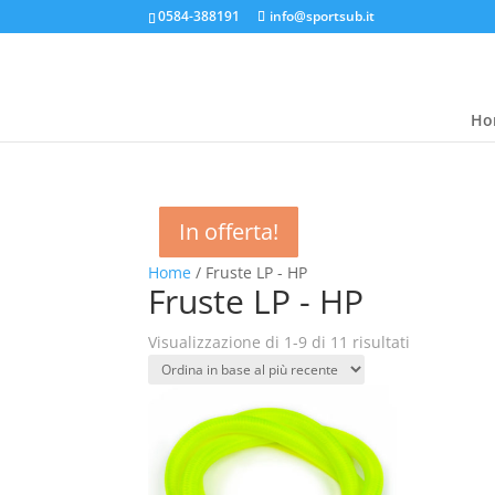
0584-388191
info@sportsub.it
Ho
In offerta!
In offerta!
In offerta!
In offerta!
In offerta!
In offerta!
In offerta!
Home
/ Fruste LP - HP
Fruste LP - HP
Ordina
Visualizzazione di 1-9 di 11 risultati
in
base
al
più
recente