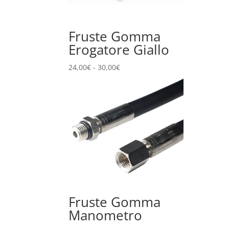
Fruste Gomma
Erogatore Giallo
Fascia
24,00
€
-
30,00
€
di
prezzo:
da
24,00€
a
30,00€
Fruste Gomma
Manometro