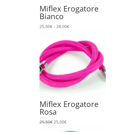
Miflex Erogatore
Bianco
Fascia
25,00
€
-
28,00
€
di
prezzo:
da
25,00€
a
28,00€
Miflex Erogatore
Rosa
Il
Il
29,50
€
25,00
€
prezzo
prezzo