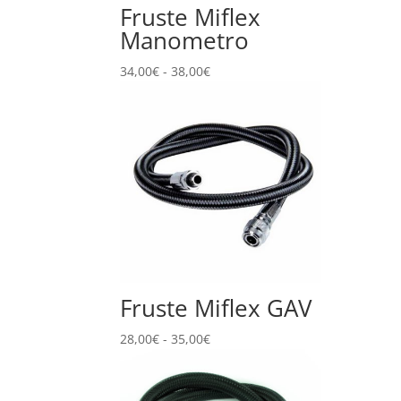
Fruste Miflex
Manometro
Fascia
34,00
€
-
38,00
€
di
prezzo:
da
34,00€
a
38,00€
Fruste Miflex GAV
Fascia
28,00
€
-
35,00
€
di
prezzo:
da