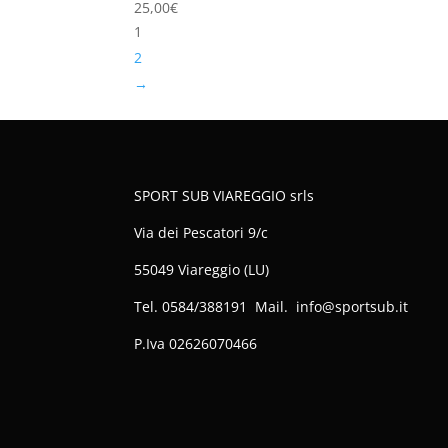
25,00
€
1
2
→
SPORT SUB VIAREGGIO srls
Via dei Pescatori 9/c
55049 Viareggio (LU)
Tel. 0584/388191 Mail. info@sportsub.it
P.Iva
02626070466