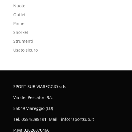
Nuoto
Outlet
Pinne
Snorkel
Strumenti
Usato sicuro
SPORT SUB VIAREGGIO srls
Via dei Pescatori 9/c
55049 Viareggio (LU)
Tel. 0584/388191 Mail. info@sportsub.it
P.Iva
02626070466