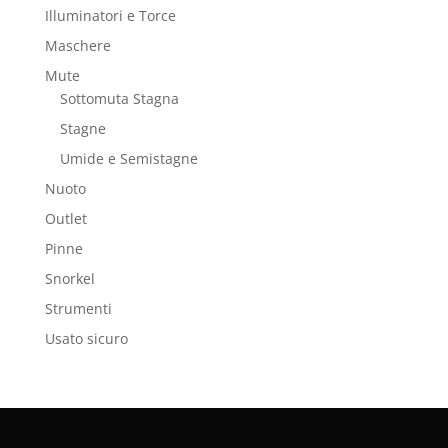
Illuminatori e Torce
Maschere
Mute
Sottomuta Stagna
Stagne
Umide e Semistagne
Nuoto
Outlet
Pinne
Snorkel
Strumenti
Usato sicuro