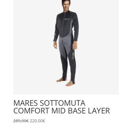
289,00€.
220,00€.
MARES SOTTOMUTA
COMFORT MID BASE LAYER
Il
Il
289,00
€
220,00
€
prezzo
prezzo