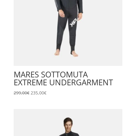
MARES SOTTOMUTA
EXTREME UNDERGARMENT
Il
Il
299,00
€
235,00
€
prezzo
prezzo
originale
attuale
era:
è:
299,00€.
235,00€.