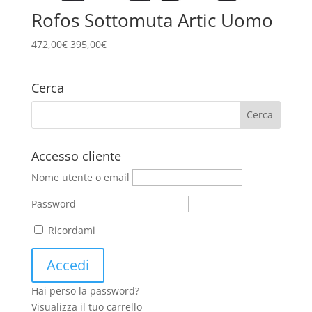
Rofos Sottomuta Artic Uomo
Il
Il
472,00
€
395,00
€
prezzo
prezzo
originale
attuale
Cerca
era:
è:
472,00€.
395,00€.
Accesso cliente
Nome utente o email
Password
Ricordami
Hai perso la password?
Visualizza il tuo carrello