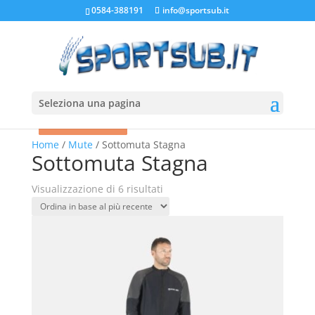
0584-388191
info@sportsub.it
Seleziona una pagina
In offerta!
In offerta!
In offerta!
In offerta!
In offerta!
In offerta!
Home
/
Mute
/ Sottomuta Stagna
Sottomuta Stagna
Ordina
Visualizzazione di 6 risultati
in
base
al
più
recente