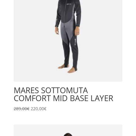
MARES SOTTOMUTA
COMFORT MID BASE LAYER
Il
Il
289,00
€
220,00
€
prezzo
prezzo
originale
attuale
era:
è: