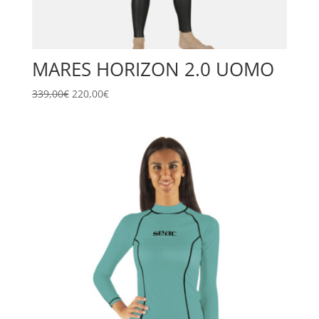
MARES HORIZON 2.0 UOMO
Il
Il
339,00
€
220,00
€
prezzo
prezzo
originale
attuale
era:
è:
339,00€.
220,00€.