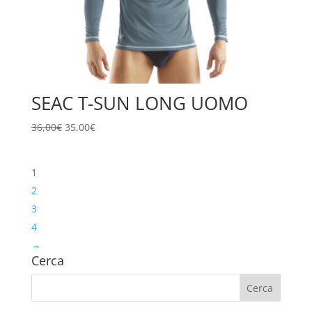
SEAC T-SUN LONG UOMO
Il
Il
36,00
€
35,00
€
prezzo
prezzo
originale
attuale
1
era:
è:
36,00€.
35,00€.
2
3
4
→
Cerca