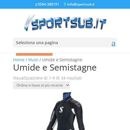
0584-388191
info@sportsub.it
Seleziona una pagina
In offerta!
In offerta!
In offerta!
In offerta!
In offerta!
In offerta!
In offerta!
In offerta!
In offerta!
Home
/
Mute
/ Umide e Semistagne
Umide e Semistagne
Ordina
Visualizzazione di 1-9 di 34 risultati
in
base
al
più
recente