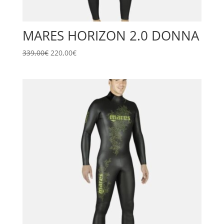
MARES HORIZON 2.0 DONNA
Il
Il
339,00
€
220,00
€
prezzo
prezzo
originale
attuale
era:
è:
339,00€.
220,00€.