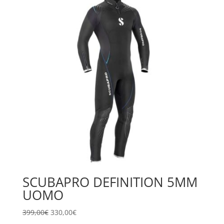
649,99€.
549,00€.
SCUBAPRO DEFINITION 5MM
UOMO
Il
Il
399,00
€
330,00
€
prezzo
prezzo