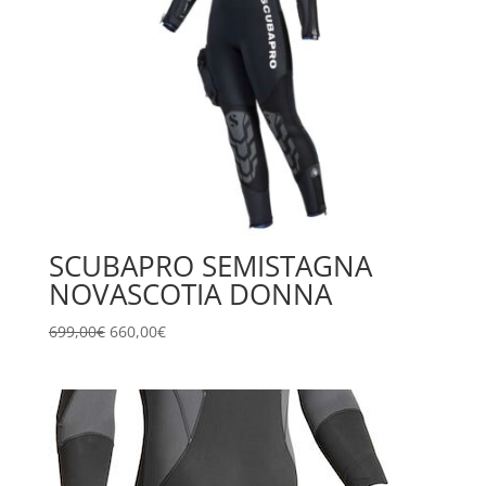
SCUBAPRO SEMISTAGNA
NOVASCOTIA DONNA
Il
Il
699,00
€
660,00
€
prezzo
prezzo
originale
attuale
era:
è:
699,00€.
660,00€.