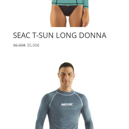
SEAC T-SUN LONG DONNA
Il
Il
36,00
€
35,00
€
prezzo
prezzo
originale
attuale
era:
è:
36,00€.
35,00€.