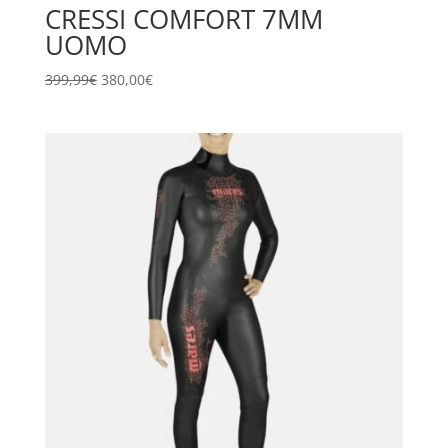
CRESSI COMFORT 7MM
UOMO
Il
Il
399,99
€
380,00
€
prezzo
prezzo
originale
attuale
era:
è:
399,99€.
380,00€.