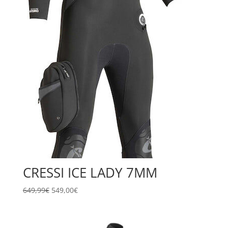
CRESSI ICE LADY 7MM
Il
Il
649,99
€
549,00
€
prezzo
prezzo
originale
attuale
era:
è: