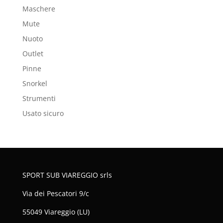
Maschere
Mute
Nuoto
Outlet
Pinne
Snorkel
Strumenti
Usato sicuro
SPORT SUB VIAREGGIO srls
Via dei Pescatori 9/c
55049 Viareggio (LU)