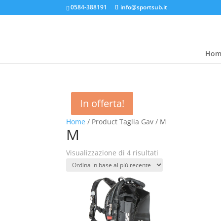
0584-388191
info@sportsub.it
Hom
In offerta!
In offerta!
In offerta!
In offerta!
Home
/ Product Taglia Gav / M
M
Ordina
Visualizzazione di 4 risultati
in
base
al
più
recente