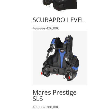
SCUBAPRO LEVEL
Il
Il
459,00
€
436,00
€
prezzo
prezzo
originale
attuale
era:
è:
459,00€.
436,00€.
Mares Prestige
SLS
Il
Il
489,00
€
280,00
€