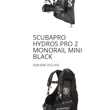
SCUBAPRO
HYDROS PRO 2
MONORAIL MINI
BLACK
Il
Il
928,00
€
900,00
€
prezzo
prezzo
originale
attuale
era:
è:
928,00€.
900,00€.