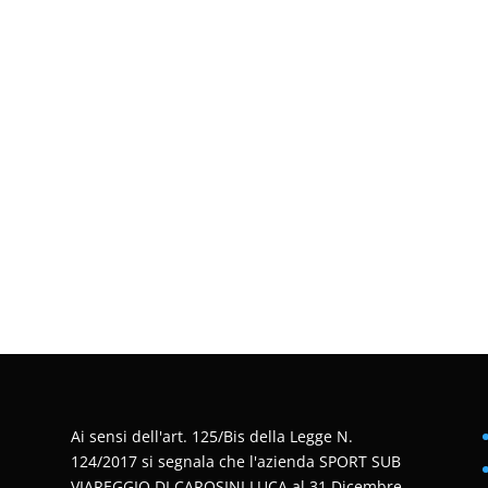
Ai sensi dell'art. 125/Bis della Legge N.
124/2017 si segnala che l'azienda SPORT SUB
VIAREGGIO DI CAROSINI LUCA al 31 Dicembre