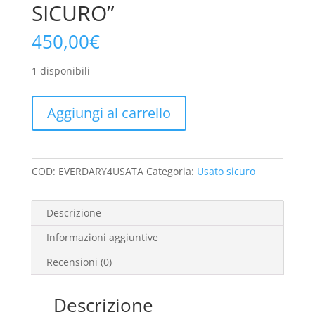
SICURO”
450,00
€
1 disponibili
SCUBAPRO
Aggiungi al carrello
EVERDRY
4
TG.XL
UOMO
COD:
EVERDARY4USATA
Categoria:
Usato sicuro
"USATO
SICURO"
Descrizione
quantità
Informazioni aggiuntive
Recensioni (0)
Descrizione