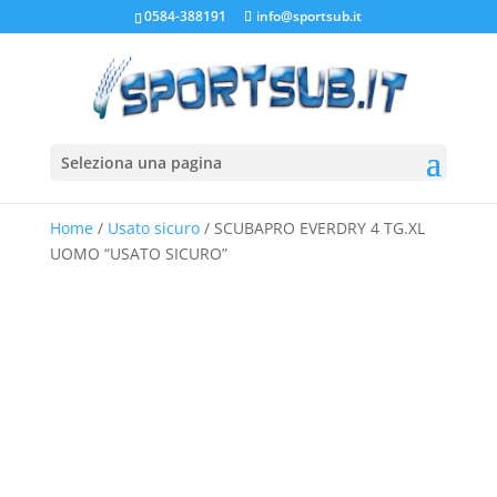
0584-388191
info@sportsub.it
Seleziona una pagina
Home
/
Usato sicuro
/ SCUBAPRO EVERDRY 4 TG.XL
UOMO “USATO SICURO”