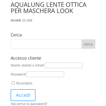
AQUALUNG LENTE OTTICA
PER MASCHERA LOOK
Il
Il
49,00
€
25,00
€
prezzo
prezzo
originale
attuale
Cerca
era:
è:
49,00€.
25,00€.
Accesso cliente
Nome utente o email
Password
Ricordami
Hai perso la password?