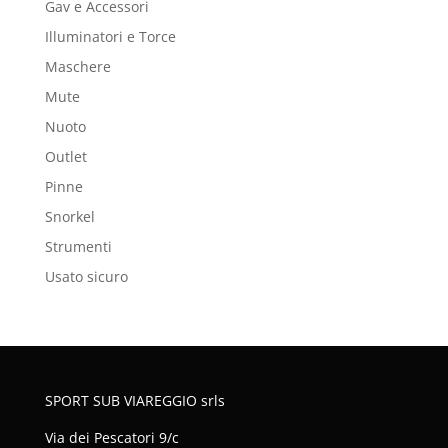
Gav e Accessori
Illuminatori e Torce
Maschere
Mute
Nuoto
Outlet
Pinne
Snorkel
Strumenti
Usato sicuro
SPORT SUB VIAREGGIO srls
Via dei Pescatori 9/c