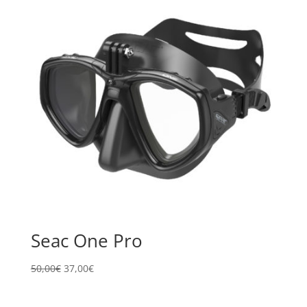
Seac One Pro
Il
Il
50,00
€
37,00
€
prezzo
prezzo
originale
attuale