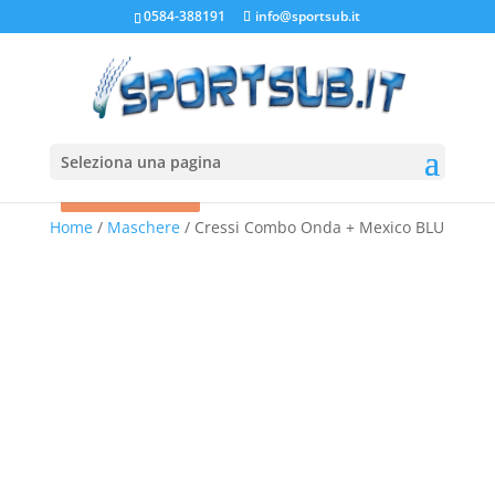
0584-388191
info@sportsub.it
Seleziona una pagina
In offerta!
In offerta!
In offerta!
Home
/
Maschere
/ Cressi Combo Onda + Mexico BLU