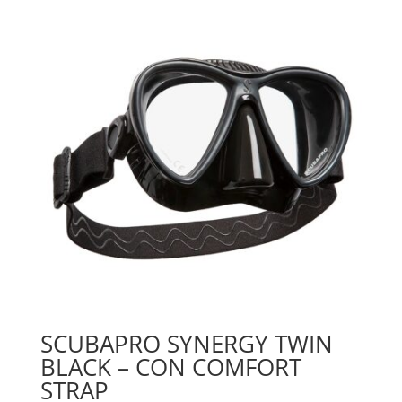
era:
è:
50,00€.
37,00€.
SCUBAPRO SYNERGY TWIN
BLACK – CON COMFORT
STRAP