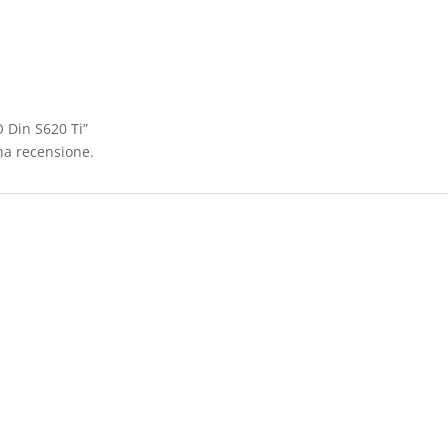
 Din S620 Ti”
na recensione.