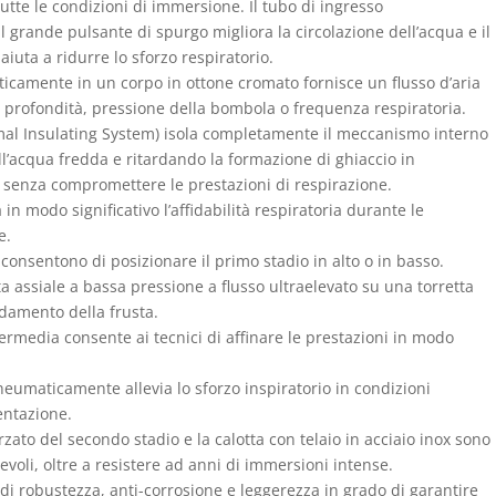
tutte le condizioni di immersione. Il tubo di ingresso
l grande pulsante di spurgo migliora la circolazione dell’acqua e il
aiuta a ridurre lo sforzo respiratorio.
ticamente in un corpo in ottone cromato fornisce un flusso d’aria
profondità, pressione della bombola o frequenza respiratoria.
rmal Insulating System) isola completamente il meccanismo interno
ll’acqua fredda e ritardando la formazione di ghiaccio in
senza compromettere le prestazioni di respirazione.
 modo significativo l’affidabilità respiratoria durante le
e.
consentono di posizionare il primo stadio in alto o in basso.
ta assiale a bassa pressione a flusso ultraelevato su una torretta
adamento della frusta.
ermedia consente ai tecnici di affinare le prestazioni in modo
neumaticamente allevia lo sforzo inspiratorio in condizioni
entazione.
zato del secondo stadio e la calotta con telaio in acciaio inox sono
oli, oltre a resistere ad anni di immersioni intense.
e di robustezza, anti-corrosione e leggerezza in grado di garantire