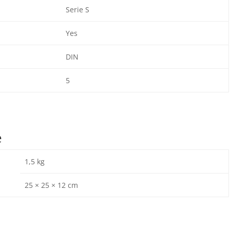
Serie S
Yes
DIN
5
e
1,5 kg
25 × 25 × 12 cm