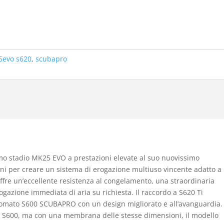
5evo s620
,
scubapro
mo stadio MK25 EVO a prestazioni elevate al suo nuovissimo
oni per creare un sistema di erogazione multiuso vincente adatto a
ffre un’eccellente resistenza al congelamento, una straordinaria
ogazione immediata di aria su richiesta. Il raccordo a S620 Ti
rinomato S600 SCUBAPRO con un design migliorato e all’avanguardia.
one S600, ma con una membrana delle stesse dimensioni, il modello