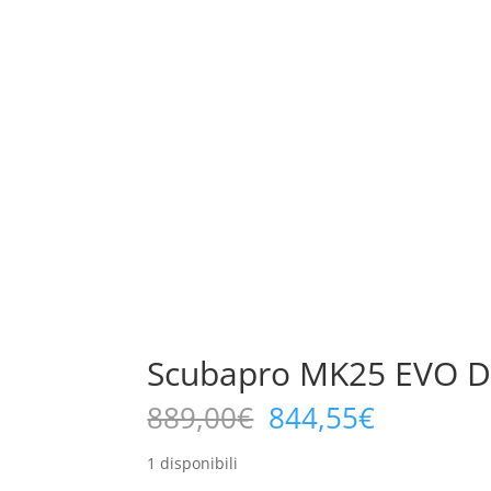
Scubapro MK25 EVO Di
Il
Il
889,00
€
844,55
€
prezzo
prezzo
originale
attuale
1 disponibili