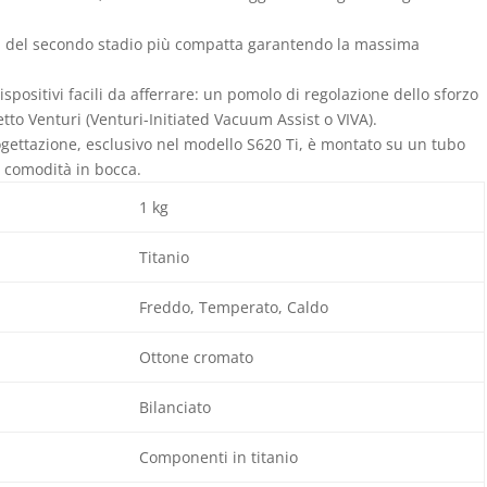
a del secondo stadio più compatta garantendo la massima
dispositivi facili da afferrare: un pomolo di regolazione dello sforzo
fetto Venturi (Venturi-Initiated Vacuum Assist o VIVA).
ogettazione, esclusivo nel modello S620 Ti, è montato su un tubo
la comodità in bocca.
1 kg
Titanio
Freddo, Temperato, Caldo
Ottone cromato
Bilanciato
Componenti in titanio