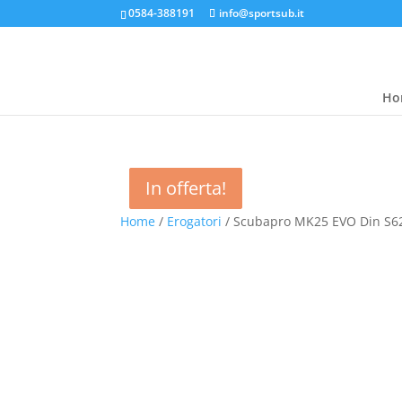
0584-388191
info@sportsub.it
Ho
In offerta!
In offerta!
In offerta!
Home
/
Erogatori
/ Scubapro MK25 EVO Din S62