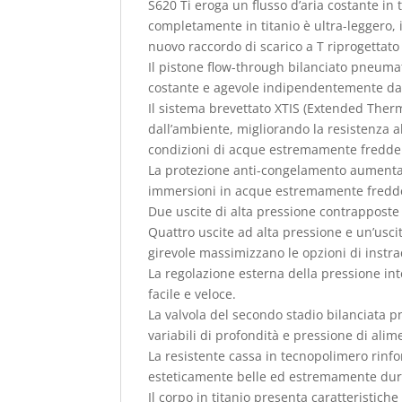
S620 Ti eroga un flusso d’aria costante in 
completamente in titanio è ultra-leggero, i
nuovo raccordo di scarico a T riprogettato 
Il pistone flow-through bilanciato pneuma
costante e agevole indipendentemente da 
Il sistema brevettato XTIS (Extended The
dall’ambiente, migliorando la resistenza a
condizioni di acque estremamente fredde 
La protezione anti-congelamento aumenta in
immersioni in acque estremamente fredd
Due uscite di alta pressione contrapposte 
Quattro uscite ad alta pressione e un’usci
girevole massimizzano le opzioni di instr
La regolazione esterna della pressione int
facile e veloce.
La valvola del secondo stadio bilanciata p
variabili di profondità e pressione di alim
La resistente cassa in tecnopolimero rinfor
esteticamente belle ed estremamente durev
Il corpo in titanio presenta caratteristich