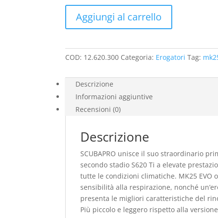
era:
è:
889,00€.
844,55€.
Scubapro
Aggiungi al carrello
MK25
EVO
Din
S620
COD:
12.620.300
Categoria:
Erogatori
Tag:
mk2
Ti
quantità
Descrizione
Informazioni aggiuntive
Recensioni (0)
Descrizione
SCUBAPRO unisce il suo straordinario pri
secondo stadio S620 Ti a elevate prestazi
tutte le condizioni climatiche. MK25 EVO o
sensibilità alla respirazione, nonché un’er
presenta le migliori caratteristiche del 
Più piccolo e leggero rispetto alla versi