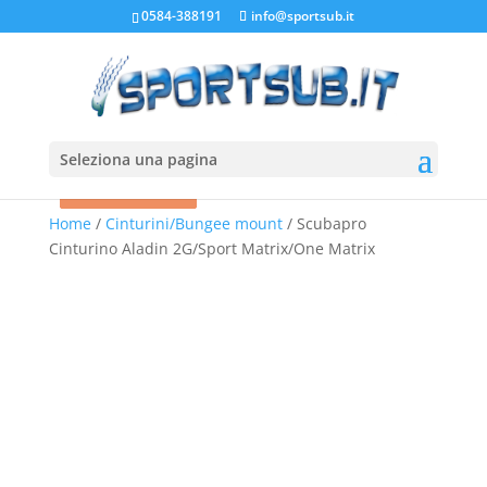
0584-388191
info@sportsub.it
Seleziona una pagina
In offerta!
In offerta!
In offerta!
In offerta!
Home
/
Cinturini/Bungee mount
/ Scubapro
Cinturino Aladin 2G/Sport Matrix/One Matrix