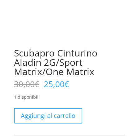
Scubapro Cinturino
Aladin 2G/Sport
Matrix/One Matrix
Il
Il
30,00
€
25,00
€
prezzo
prezzo
originale
attuale
1 disponibili
era:
è:
30,00€.
25,00€.
Scubapro
Aggiungi al carrello
Cinturino
Aladin
2G/Sport