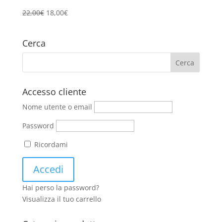
Il
Il
22,00
€
18,00
€
prezzo
prezzo
originale
attuale
Cerca
era:
è:
22,00€.
18,00€.
Accesso cliente
Nome utente o email
Password
Ricordami
Hai perso la password?
Visualizza il tuo carrello