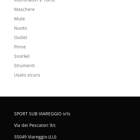
Maschere
Mute
Nuoto
Outlet
Pinne
Snorkel
Strumenti
Usato sicuro
SPORT SUB VIAREGGIO srls
Via dei Pescatori 9/c
55049 Viareggio (LU)