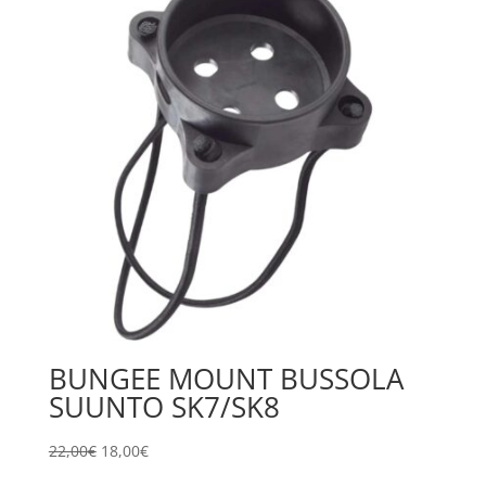
22,00€.
18,00€.
BUNGEE MOUNT BUSSOLA
SUUNTO SK7/SK8
Il
Il
22,00
€
18,00
€
prezzo
prezzo