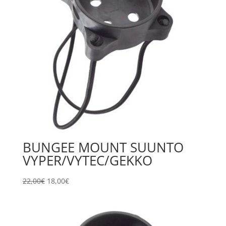
BUNGEE MOUNT SUUNTO
VYPER/VYTEC/GEKKO
Il
Il
22,00
€
18,00
€
prezzo
prezzo
originale
attuale
era:
è: