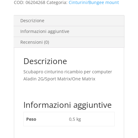
Matrix/One
COD:
06204268
Categoria:
Cinturini/Bungee mount
Matrix
quantità
Descrizione
Informazioni aggiuntive
Recensioni (0)
Descrizione
Scubapro cinturino ricambio per computer
Aladin 2G/Sport Matrix/One Matrix
Informazioni aggiuntive
Peso
0,5 kg