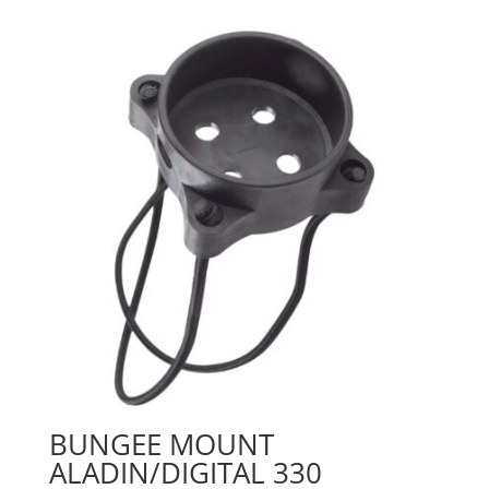
originale
attuale
era:
è:
22,00€.
18,00€.
BUNGEE MOUNT
ALADIN/DIGITAL 330