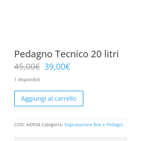
Pedagno Tecnico 20 litri
Il
Il
45,00
€
39,00
€
prezzo
prezzo
originale
attuale
1 disponibili
era:
è:
45,00€.
39,00€.
Pedagno
Aggiungi al carrello
Tecnico
20
litri
quantità
COD:
AI0934
Categoria:
Segnalazione Boe e Pedagni