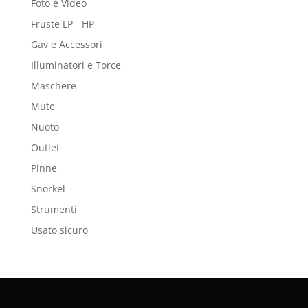
Foto e Video
Fruste LP - HP
Gav e Accessori
Illuminatori e Torce
Maschere
Mute
Nuoto
Outlet
Pinne
Snorkel
Strumenti
Usato sicuro