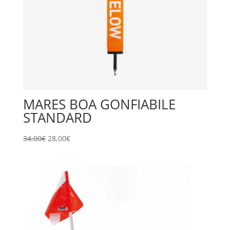
MARES BOA GONFIABILE
STANDARD
Il
Il
34,00
€
28,00
€
prezzo
prezzo
originale
attuale
era:
è:
34,00€.
28,00€.