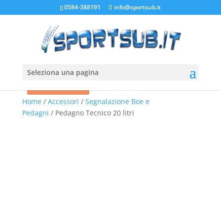
0584-388191
info@sportsub.it
Seleziona una pagina
In offerta!
In offerta!
In offerta!
Home
/
Accessori
/
Segnalazione Boe e
Pedagni
/ Pedagno Tecnico 20 litri