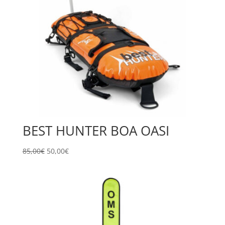
BEST HUNTER BOA OASI
Il
Il
85,00
€
50,00
€
prezzo
prezzo
originale
attuale
era:
è:
85,00€.
50,00€.