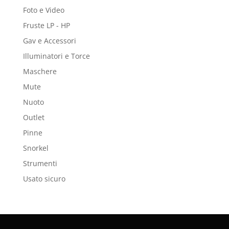
Foto e Video
Fruste LP - HP
Gav e Accessori
Illuminatori e Torce
Maschere
Mute
Nuoto
Outlet
Pinne
Snorkel
Strumenti
Usato sicuro