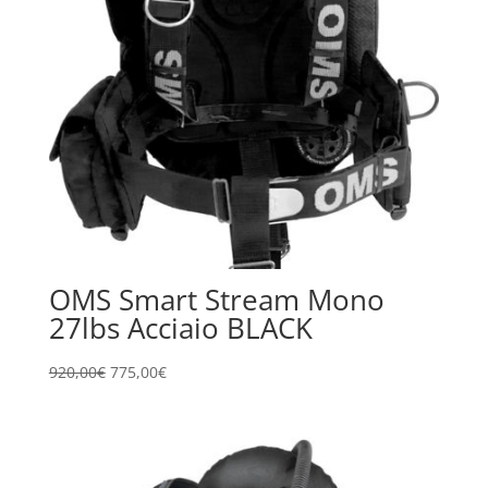
OMS Smart Stream Mono
27lbs Acciaio BLACK
Il
Il
920,00
€
775,00
€
prezzo
prezzo
originale
attuale
era:
è:
920,00€.
775,00€.