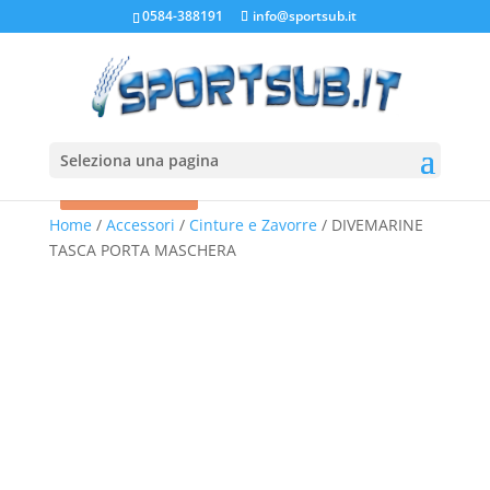
0584-388191
info@sportsub.it
Seleziona una pagina
In offerta!
In offerta!
Home
/
Accessori
/
Cinture e Zavorre
/ DIVEMARINE
TASCA PORTA MASCHERA