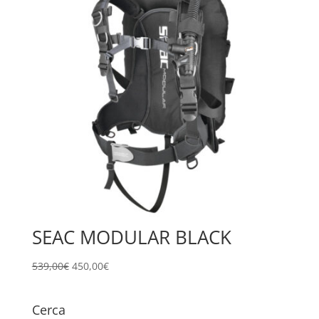
SEAC MODULAR BLACK
Il
Il
539,00
€
450,00
€
prezzo
prezzo
originale
attuale
Cerca
era:
è: