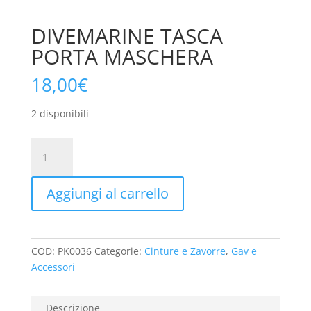
DIVEMARINE TASCA
PORTA MASCHERA
18,00
€
2 disponibili
DIVEMARINE
TASCA
PORTA
Aggiungi al carrello
MASCHERA
quantità
COD:
PK0036
Categorie:
Cinture e Zavorre
,
Gav e
Accessori
Descrizione