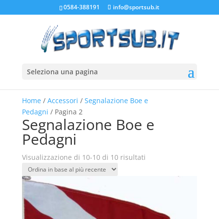
0584-388191
info@sportsub.it
Seleziona una pagina
Home
/
Accessori
/
Segnalazione Boe e
Pedagni
/ Pagina 2
Segnalazione Boe e
Pedagni
Ordina
Visualizzazione di 10-10 di 10 risultati
in
base
al
più
recente