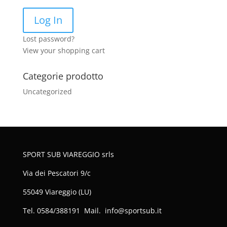
Lost password?
View your shopping cart
Categorie prodotto
Uncategorized
SPORT SUB VIAREGGIO srls
Via dei Pescatori 9/c
55049 Viareggio (LU)
Tel. 0584/388191 Mail. info@sportsub.it